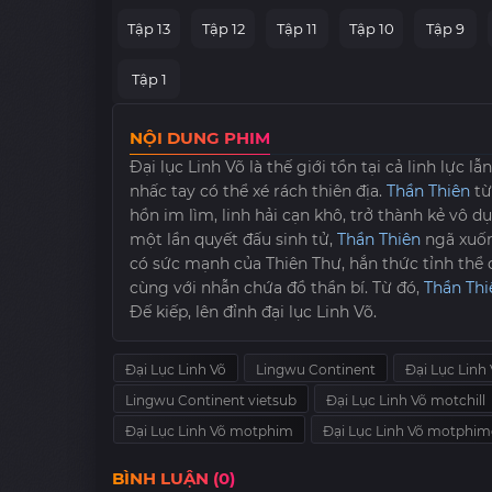
Tập 13
Tập 12
Tập 11
Tập 10
Tập 9
Tập 1
NỘI DUNG PHIM
Đại lục Linh Võ là thế giới tồn tại cả linh lực 
nhấc tay có thể xé rách thiên địa.
Thần Thiên
từ
hồn im lìm, linh hải cạn khô, trở thành kẻ vô 
một lần quyết đấu sinh tử,
Thần Thiên
ngã xuốn
có sức mạnh của Thiên Thư, hắn thức tỉnh thể 
cùng với nhẫn chứa đồ thần bí. Từ đó,
Thần Thi
Đế kiếp, lên đỉnh đại lục Linh Võ.
Đại Lục Linh Võ
Lingwu Continent
Đại Lục Linh 
Lingwu Continent vietsub
Đại Lục Linh Võ motchill
Đại Lục Linh Võ motphim
Đại Lục Linh Võ motphimc
BÌNH LUẬN (0)