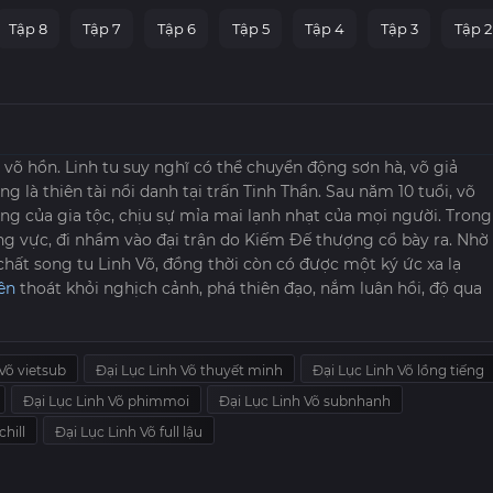
Tập 8
Tập 7
Tập 6
Tập 5
Tập 4
Tập 3
Tập 2
lẫn võ hồn. Linh tu suy nghĩ có thể chuyển động sơn hà, võ giả
ng là thiên tài nổi danh tại trấn Tinh Thần. Sau năm 10 tuổi, võ
dụng của gia tộc, chịu sự mỉa mai lạnh nhạt của mọi người. Trong
g vực, đi nhầm vào đại trận do Kiếm Đế thượng cổ bày ra. Nhờ
chất song tu Linh Võ, đồng thời còn có được một ký ức xa lạ
ên
thoát khỏi nghịch cảnh, phá thiên đạo, nắm luân hồi, độ qua
Võ vietsub
Đại Lục Linh Võ thuyết minh
Đại Lục Linh Võ lồng tiếng
Đại Lục Linh Võ phimmoi
Đại Lục Linh Võ subnhanh
hill
Đại Lục Linh Võ full lậu