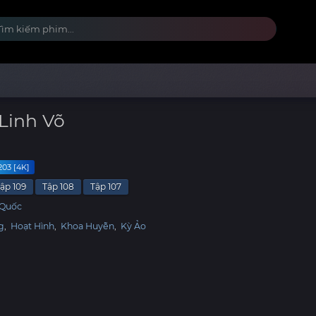
Linh Võ
203 [4K]
ập 109
Tập 108
Tập 107
 Quốc
g
,
Hoạt Hình
,
Khoa Huyễn
,
Kỳ Ảo