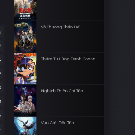
Vô Thượng Thần Đế
8
6
Thám Tử Lừng Danh Conan
4
2
0
Nghịch Thiên Chí Tôn
8
6
Vạn Giới Độc Tôn
4