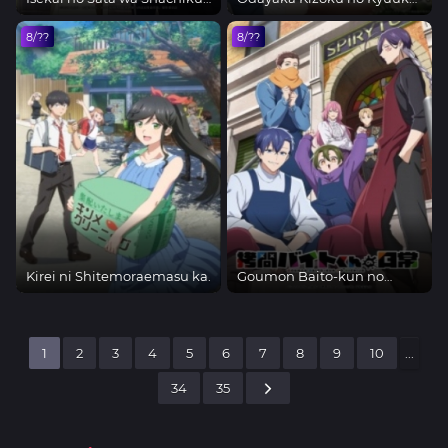
Shidai
no Susume.
8/??
8/??
Kirei ni Shitemoraemasu ka.
Goumon Baito-kun no
Nichijou
1
2
3
4
5
6
7
8
9
10
...
34
35