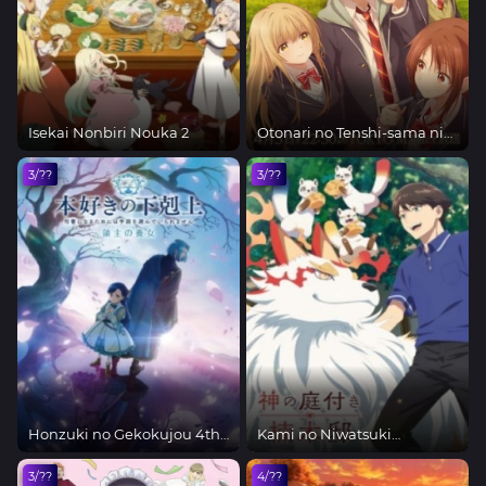
Isekai Nonbiri Nouka 2
Otonari no Tenshi-sama ni
Itsunomanika Dame
3/??
Ningen ni Sareteita Ken 2nd
3/??
Season
Honzuki no Gekokujou 4th
Kami no Niwatsuki
Season
Kusunoki-tei
3/??
4/??