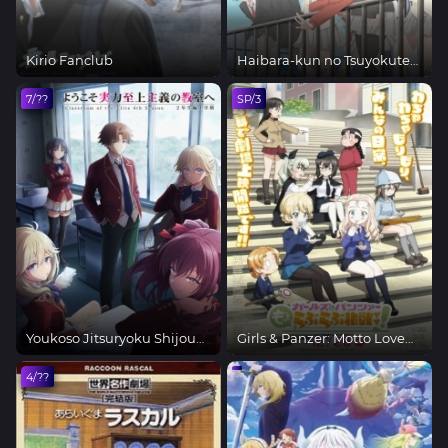
Kirio Fanclub
Haibara-kun no Tsuyokute
Seishun New Game
7/??
SP/3
Youkoso Jitsuryoku Shijou
Girls & Panzer: Motto Love
Shugi no Kyoushitsu e 4th
Love Sakusen desu!
Season
4/??