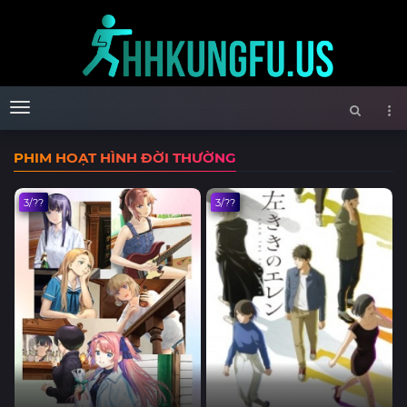
Menu
PHIM HOẠT HÌNH ĐỜI THƯỜNG
3/??
3/??