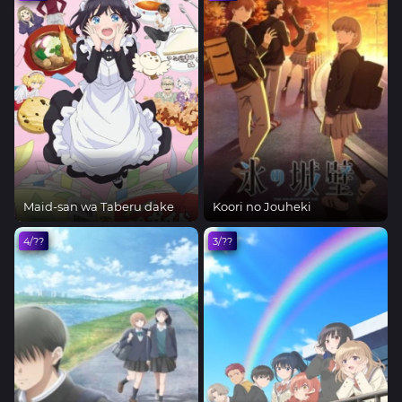
Maid-san wa Taberu dake
Koori no Jouheki
4/??
3/??