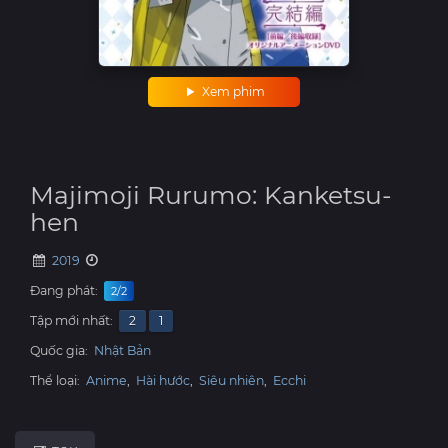
Xem phim
Majimoji Rurumo: Kanketsu-
hen
2019
Đang phát:
2/2
Tập mới nhất:
2
1
Quốc gia:
Nhật Bản
Thể loại:
Anime
,
Hài hước
,
Siêu nhiên
,
Ecchi