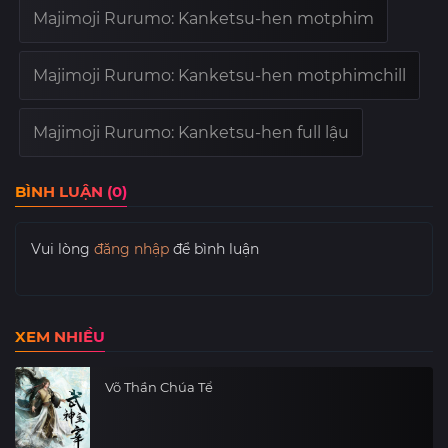
Majimoji Rurumo: Kanketsu-hen motphim
Majimoji Rurumo: Kanketsu-hen motphimchill
Majimoji Rurumo: Kanketsu-hen full lậu
BÌNH LUẬN (0)
Vui lòng
đăng nhập
để bình luận
XEM NHIỀU
Võ Thần Chúa Tể