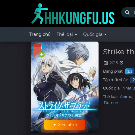
Trang chủ
Thể loại
Quốc gia
Strike t
2015
Đang phát:
2/2
Tập mới nhất:
Quốc gia:
Nhật 
Thể loại:
Anime
,
Demon
Xem phim