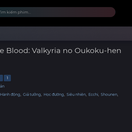
he Blood: Valkyria no Oukoku-hen
2
1
Bản
Hành động
,
Giả tưởng
,
Học đường
,
Siêu nhiên
,
Ecchi
,
Shounen
,