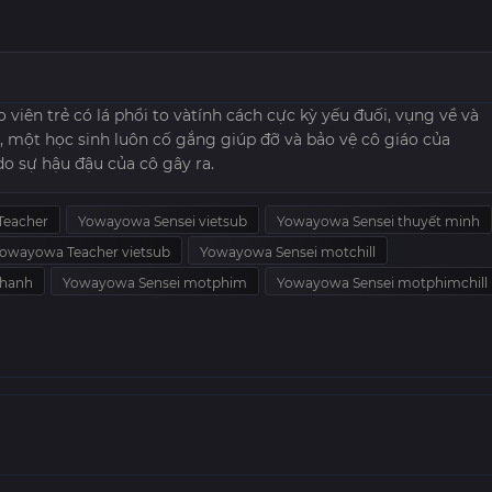
viên trẻ có lá phổi to vàtính cách cực kỳ yếu đuối, vụng về và
i, một học sinh luôn cố gắng giúp đỡ và bảo vệ cô giáo của
o sự hậu đậu của cô gây ra.
Teacher
Yowayowa Sensei vietsub
Yowayowa Sensei thuyết minh
owayowa Teacher vietsub
Yowayowa Sensei motchill
nhanh
Yowayowa Sensei motphim
Yowayowa Sensei motphimchill