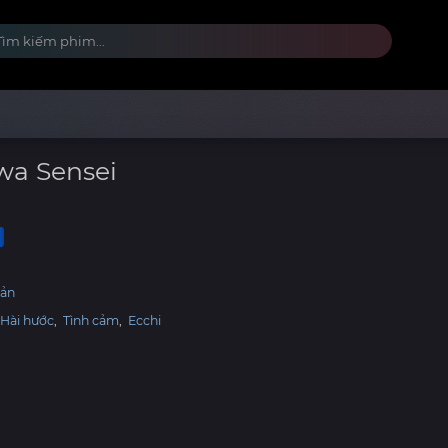
a Sensei
Bản
Hài hước
,
Tình cảm
,
Ecchi