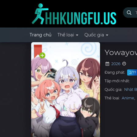
Trang chủ
Thể loại
Quốc gia
Yowayow
2026
Đang phát:
2/??
Tập mới nhất:
Quốc gia:
Nhật 
Thể loại:
Anime
,