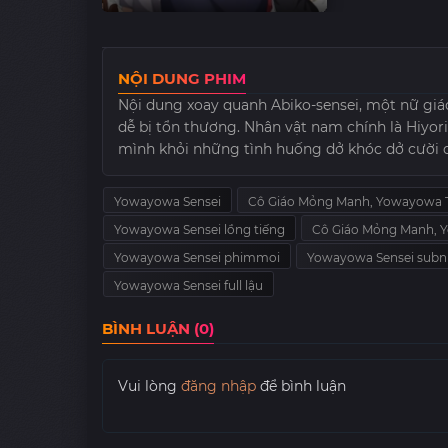
NỘI DUNG PHIM
Nội dung xoay quanh Abiko-sensei, một nữ giáo 
dễ bị tổn thương. Nhân vật nam chính là Hiyor
mình khỏi những tình huống dở khóc dở cười d
Yowayowa Sensei
Cô Giáo Mỏng Manh, Yowayowa 
Yowayowa Sensei lồng tiếng
Cô Giáo Mỏng Manh, Y
Yowayowa Sensei phimmoi
Yowayowa Sensei sub
Yowayowa Sensei full lậu
BÌNH LUẬN (0)
Vui lòng
đăng nhập
để bình luận