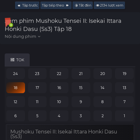
Tập trước
Tập tiếp theo
Tắt đèn
2134
lượt xem
Xem phim Mushoku Tensei II: Isekai Ittara
Honki Dasu (Ss3) Tập 18
TOK
24
23
22
21
20
19
18
17
16
15
14
13
12
11
10
9
8
7
6
5
4
3
2
1
Mushoku Tensei II: Isekai Ittara Honki Dasu
(Ss3)