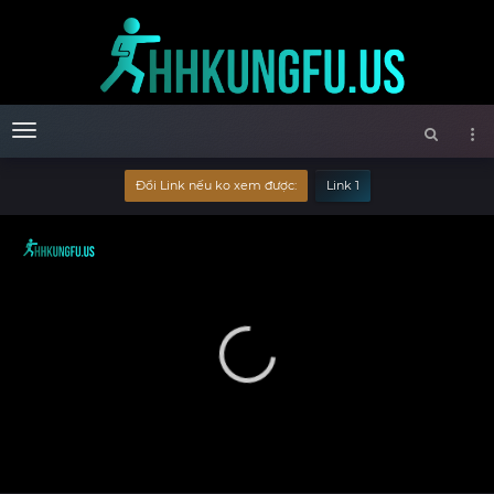
Menu
Đổi Link nếu ko xem được:
Link 1