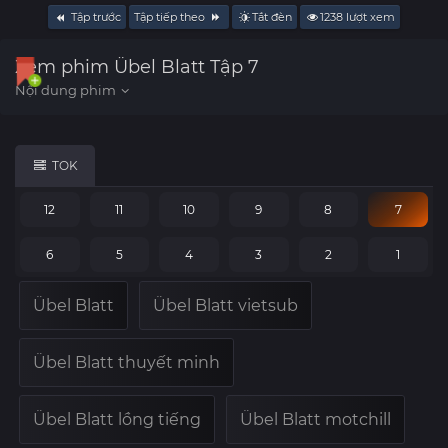
Tập trước
Tập tiếp theo
Tắt đèn
1238
lượt xem
Xem phim Übel Blatt Tập 7
TOK
12
11
10
9
8
7
6
5
4
3
2
1
Übel Blatt
Übel Blatt vietsub
Übel Blatt thuyết minh
Übel Blatt lồng tiếng
Übel Blatt motchill