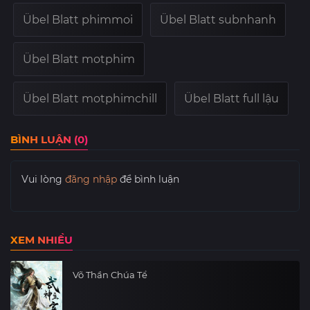
Übel Blatt phimmoi
Übel Blatt subnhanh
Übel Blatt motphim
Übel Blatt motphimchill
Übel Blatt full lậu
BÌNH LUẬN (0)
Vui lòng
đăng nhập
để bình luận
XEM NHIỀU
Võ Thần Chúa Tể