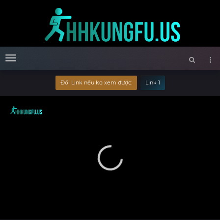
Menu
Đổi Link nếu ko xem được:
Link 1